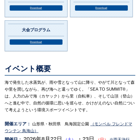
Download
Download
大会プログラム
Download
イベント概要
海で発生した水蒸気が、雨や雪となって山に降り、やがて川となって森
や里を潤しながら、再び海へと還ってゆく。「SEA TO SUMMIT®」
は、人力のみで海（カヤック）から里（自転車）、そして山頂（登山）
へと進む中で、自然の循環に思いを巡らせ、かけがえのない自然につい
て考えようという環境スポーツイベントです。
開催エリア：
山形県・秋田県 鳥海国定公園
（モンベル フレンドマ
ウンテン 鳥海山）
2026年8月22日
・23日
開催日：
（土）
（日）
※雨天決行