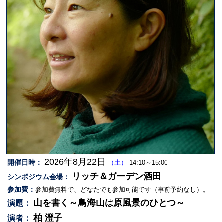
2026年8月22日
開催日時：
（土）
14:10～15:00
リッチ＆ガーデン酒田
シンポジウム会場：
参加費：
参加費無料で、どなたでも参加可能です（事前予約なし）。
山を書く～鳥海山は原風景のひとつ～
演題：
柏 澄子
演者：