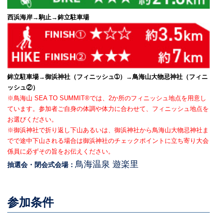
西浜海岸→駒止→鉾立駐車場
鉾立駐車場→御浜神社（フィニッシュ➀）→鳥海山大物忌神社（フィニ
ッシュ②）
※鳥海山 SEA TO SUMMIT®では、2か所のフィニッシュ地点を用意し
ています。参加者ご自身の体調や体力に合わせて、フィニッシュ地点を
お選びください。
※御浜神社で折り返し下山あるいは、御浜神社から鳥海山大物忌神社ま
でで途中下山される場合は御浜神社のチェックポイントに立ち寄り大会
係員に必ずその旨をお伝えください。
鳥海温泉 遊楽里
抽選会・閉会式会場：
参加条件