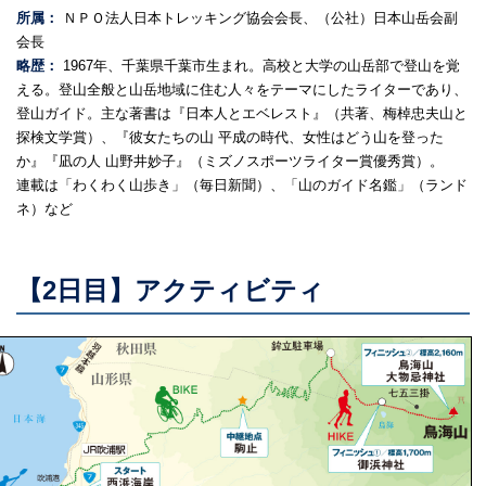
所属：
ＮＰＯ法人日本トレッキング協会会長、（公社）日本山岳会副
会長
略歴：
1967年、千葉県千葉市生まれ。高校と大学の山岳部で登山を覚
える。登山全般と山岳地域に住む人々をテーマにしたライターであり、
登山ガイド。主な著書は『日本人とエベレスト』（共著、梅棹忠夫山と
探検文学賞）、『彼女たちの山 平成の時代、女性はどう山を登った
か』『凪の人 山野井妙子』（ミズノスポーツライター賞優秀賞）。
連載は「わくわく山歩き」（毎日新聞）、「山のガイド名鑑」（ランド
ネ）など
【2日目】アクティビティ