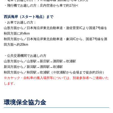
・飛行機でお越しの方：庄内空港から車で約17分<
西浜海岸（スタート地点）まで
・お車でお越しの方：
山形方面から／日本海沿岸東北自動車道・遊佐菅里ICより国道7号線を
秋田方面に約4km
秋田方面から／日本海沿岸東北自動車道・象潟ICから、国道7号線を酒
田方面へ約20km
・公共交通機関でお越しの方
山形方面から／山形駅→新庄駅→酒田駅→吹浦駅
新潟方面から／新潟駅→酒田駅→吹浦駅
秋田方面から／秋田駅→吹浦駅（※吹浦駅から会場まで徒歩約15分）
※カヤック・自転車の搬入場所等については、別途参加者へご連絡いた
します。
環境保全協力金