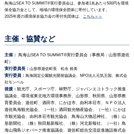
鳥海山SEA TO SUMMIT®実行委員会は、参加者1名あたり500円を環境
保全協力金として、地域の環境保全団体に寄付しています。
2025年度の環境保全協力金の寄付先団体は、
こちら＞＞
主催・協賛など
主催：
鳥海山SEA TO SUMMIT®実行委員会（事務局：山形県遊佐
町）
実行委員長：
山形県遊佐町長 松永 裕美
実行委員：
鳥海国定公園観光開発協議会、NPO法人元気王国、株式会
社モンベル
後援：
観光庁、スポーツ庁、林野庁、ジャパンエコトラック推進
協議会、環境省東北地方環境事務所、山形県、秋田県、山形県教
育委員会、遊佐町、酒田市、にかほ市、由利本荘市、ＮＰＯ法人
遊佐鳥海観光協会、（一社）酒田観光物産協会、（一社）にかほ
市観光協会、由利本荘市観光協会、鳥海山大物忌神社、（株）山
形新聞社、（株）秋田魁新報社、（株）河北新報社、（一社）鳥
海山飛島ジオパーク推進協議会、遊佐町総合交流促進施設株式会