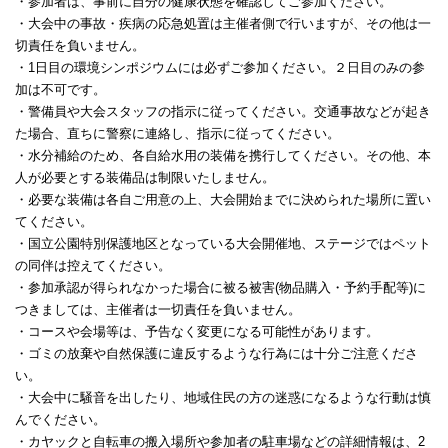
・参加者は、事前に自分の健康状態を確認してご参加ください。
・大会中の事故・疾病の応急処置は主催者側で行いますが、その他は一
切責任を負いません。
・1日目の環境シンポジウムには必ずご参加ください。２日目のみの参
加は不可です。
・警備員や大会スタッフの指示に従ってください。交通事故などが起き
た場合、直ちに警察に連絡し、指示に従ってください。
・水分補給のため、各自給水用の装備を携行してください。その他、本
人が必要とする装備品は制限いたしません。
・必要な装備は各自ご用意の上、大会開始までに決められた場所に置い
てください。
・国立公園特別保護地区となっている大会開催地、ステージではペット
の同伴は控えてください。
・参加承認が得られなかった場合に被る被害(物品購入・予約手配等)に
つきましては、主催者は一切責任を負いません。
・コースや会場等は、予告なく変更になる可能性があります。
・ゴミの放棄や自然保護に違反するような行為には十分ご注意くださ
い。
・大会中に騒音を出したり、地域住民の方の迷惑になるような行動は慎
んでください。
・カヤックと自転車の搬入場所や参加者の駐車場などの詳細情報は、2