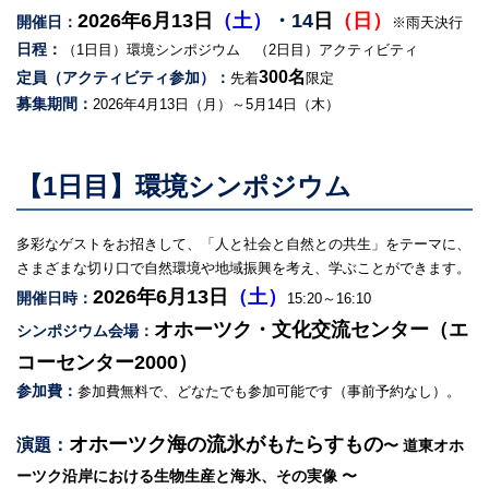
2026年6月13日
（土）
・14
日
（日）
開催日：
※雨天決行
日程：
（1日目）環境シンポジウム （2日目）アクティビティ
300名
定員（アクティビティ参加）：
先着
限定
募集期間：
2026年4月13日（月）～5月14日（木）
【1日目】環境シンポジウム
多彩なゲストをお招きして、「人と社会と自然との共生」をテーマに、
さまざまな切り口で自然環境や地域振興を考え、学ぶことができます。
2026年6月13日
（土）
開催日時：
15:20～16:10
オホーツク・文化交流センター
（エ
シンポジウム会場：
コーセンター2000）
参加費：
参加費無料で、どなたでも参加可能です（事前予約なし）。
オホーツク海の流氷がもたらすもの
演題：
〜 道東オホ
ーツク沿岸における生物生産と海氷、その実像 〜