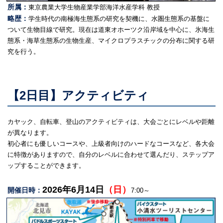
所属：
東京農業大学生物産業学部海洋水産学科 教授
略歴：
学生時代の南極海生態系の研究を契機に、水圏生態系の基盤に
ついて生物目線で研究。現在は道東オホーツク沿岸域を中心に、氷海生
態系・海草生態系の生物生産、マイクロプラスチックの分布に関する研
究を行う。
【2日目】アクティビティ
カヤック、自転車、登山のアクティビティは、大会ごとにレベルや距離
が異なります。
初心者にも優しいコースや、上級者向けのハードなコースなど、各大会
に特徴がありますので、自分のレベルに合わせて選んだり、ステップア
ップすることができます。
2026年6月14日
（日）
開催日時：
7:00～