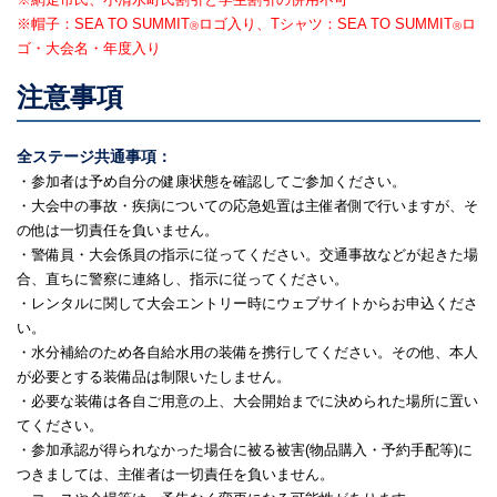
※帽子：SEA TO SUMMIT
ロゴ入り、Tシャツ：SEA TO SUMMIT
ロ
Ⓡ
Ⓡ
ゴ・大会名・年度入り
注意事項
全ステージ共通事項：
・参加者は予め自分の健康状態を確認してご参加ください。
・大会中の事故・疾病についての応急処置は主催者側で行いますが、そ
の他は一切責任を負いません。
・警備員・大会係員の指示に従ってください。交通事故などが起きた場
合、直ちに警察に連絡し、指示に従ってください。
・レンタルに関して大会エントリー時にウェブサイトからお申込くださ
い。
・水分補給のため各自給水用の装備を携行してください。その他、本人
が必要とする装備品は制限いたしません。
・必要な装備は各自ご用意の上、大会開始までに決められた場所に置い
てください。
・参加承認が得られなかった場合に被る被害(物品購入・予約手配等)に
つきましては、主催者は一切責任を負いません。