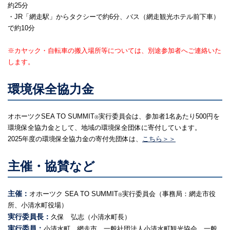
約25分
・JR「網走駅」からタクシーで約6分、バス（網走観光ホテル前下車）
で約10分
※カヤック・自転車の搬入場所等については、別途参加者へご連絡いた
します。
環境保全協力金
オホーツクSEA TO SUMMIT
実行委員会は、参加者1名あたり500円を
Ⓡ
環境保全協力金として、地域の環境保全団体に寄付しています。
2025年度の環境保全協力金の寄付先団体は、
こちら＞＞
主催・協賛など
主催：
オホーツク SEA TO SUMMIT
実行委員会（事務局：網走市役
Ⓡ
所、小清水町役場）
実行委員長：
久保 弘志（小清水町長）
実行委員：
小清水町、網走市、一般社団法人小清水町観光協会、一般