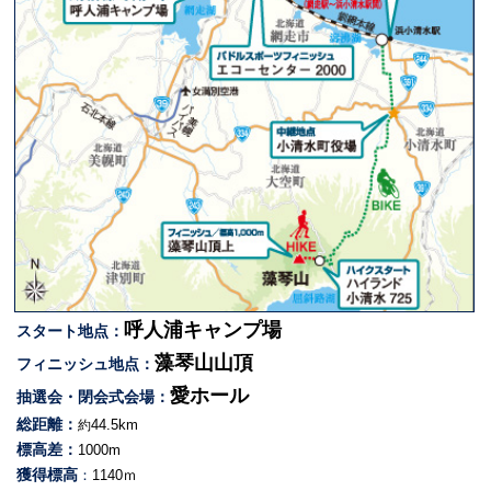
呼人浦キャンプ場
スタート地点：
藻琴山山頂
フィニッシュ地点：
愛ホール
抽選会・閉会式会場：
総距離：
44.5km
約
標高差：
1000m
獲得標高
：
1140ｍ