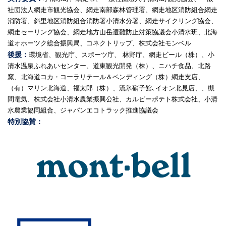
社団法人網走市観光協会、網走南部森林管理署、網走地区消防組合網走
消防署、斜里地区消防組合消防署小清水分署、網走サイクリング協会、
網走セーリング協会、網走地方山岳遭難防止対策協議会小清水班、北海
道オホーツク総合振興局、コネクトリップ、株式会社モンベル
後援：
環境省、観光庁、スポーツ庁、 林野庁、網走ビール（株）、小
清水温泉ふれあいセンター、道東観光開発（株）、ニハチ食品、北路
窯、北海道コカ・コーラリテール＆ベンディング（株）網走支店、
（有）マリン北海道、福太郎（株）、流氷硝子館､イオン北見店、、槻
間電気、株式会社小清水農業振興公社、カルビーポテト株式会社、小清
水農業協同組合、ジャパンエコトラック推進協議会
特別協賛：