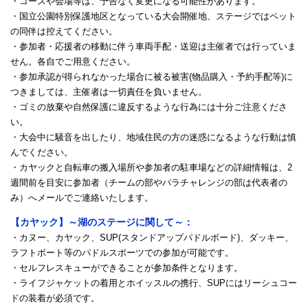
・コースや会場等は、予告なく変更になる可能性があります。
・国立公園特別保護地区となっている大会開催地、ステージではペット
の同伴は控えてください。
・参加者・応援者の移動に伴う車両手配・送迎は主催者では行っていま
せん。各自でご用意ください。
・参加承認が得られなかった場合に被る被害(物品購入・予約手配等)に
つきましては、主催者は一切責任を負いません。
・ゴミの放棄や自然保護に違反するような行為には十分ご注意くださ
い。
・大会中に騒音を出したり、地域住民の方の迷惑になるような行動は慎
んでください。
・カヤックと自転車の搬入場所や参加者の駐車場などの詳細情報は、2
週間前を目安に参加者（チームの部やパラチャレンジの部は代表者の
み）へメールでご連絡いたします。
【カヤック】～湖のステージに関して～：
・カヌー、カヤック、SUP(スタンドアップパドルボード)、ダッキー、
ラフトボート等のパドルスポーツでの参加が可能です。
・セルフレスキューができることが参加条件となります。
・ライフジャケットの着用とホイッスルの携行、SUPにはリーシュコー
ドの装着が必須です。