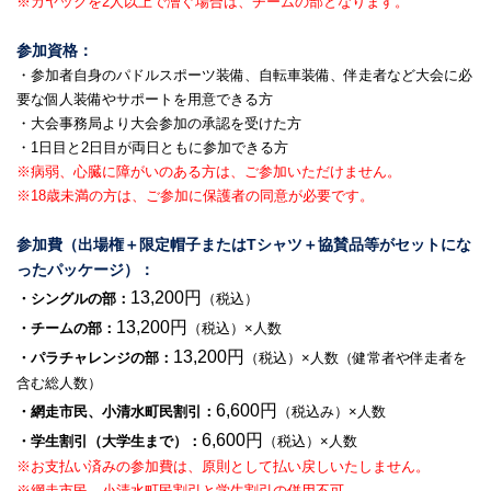
※カヤックを2人以上で漕ぐ場合は、チームの部となります。
参加資格：
・参加者自身のパドルスポーツ装備、自転車装備、伴走者など大会に必
要な個人装備やサポートを用意できる方
・大会事務局より大会参加の承認を受けた方
・1日目と2日目が両日ともに参加できる方
※病弱、心臓に障がいのある方は、ご参加いただけません。
※18歳未満の方は、ご参加に保護者の同意が必要です。
参加費（出場権＋限定帽子またはTシャツ＋協賛品等がセットにな
ったパッケージ）：
13,200円
・シングルの部：
（税込）
13,200円
・チームの部：
（税込）×人数
13,200円
・パラチャレンジの部：
（税込）×人数（健常者や伴走者を
含む総人数）
6,600円
・網走市民、小清水町民割引：
（税込み）×人数
6,600円
・学生割引（大学生まで）：
（税込）×人数
※お支払い済みの参加費は、原則として払い戻しいたしません。
※網走市民、小清水町民割引と学生割引の併用不可