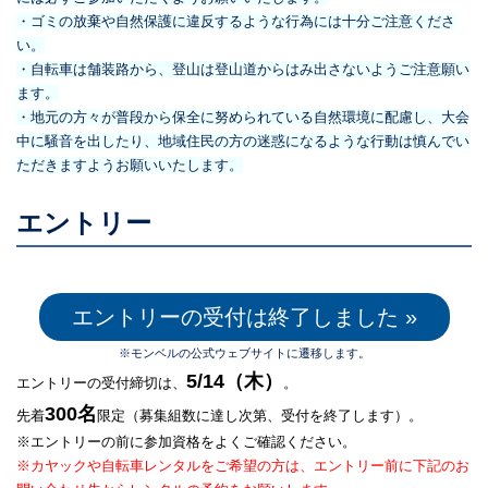
・ゴミの放棄や自然保護に違反するような行為には十分ご注意くださ
い。
・自転車は舗装路から、登山は登山道からはみ出さないようご注意願い
ます。
・地元の方々が普段から保全に努められている自然環境に配慮し、大会
中に騒音を出したり、地域住民の方の迷惑になるような行動は慎んでい
ただきますようお願いいたします。
エントリー
エントリーの受付は終了しました »
※モンベルの公式ウェブサイトに遷移します。
5/14（木）
エントリーの受付締切は、
。
300名
先着
限定（募集組数に達し次第、受付を終了します）。
※エントリーの前に参加資格をよくご確認ください。
※カヤックや自転車レンタルをご希望の方は、エントリー前に下記のお