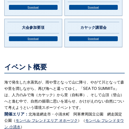
Download
Download
大会参加要項
カヤック講習会
Download
Download
イベント概要
海で発生した水蒸気が、雨や雪となって山に降り、やがて川となって森
や里を潤しながら、再び海へと還ってゆく。「SEA TO SUMMIT
」
Ⓡ
は、人力のみで海（カヤック）から里（自転車）、そして山頂（登山）
へと進む中で、自然の循環に思いを巡らせ、かけがえのない自然につい
て考えようという環境スポーツイベントです。
開催エリア：
北海道網走市・小清水町 阿寒摩周国立公園 網走国定
公園
（
モンベル フレンドエリア オホーツク
）（
モンベル フレンドタウ
ン 小清水
）