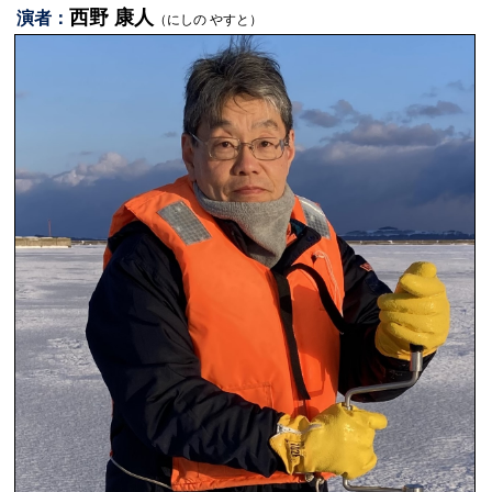
西野 康人
演者：
（にしの やすと）