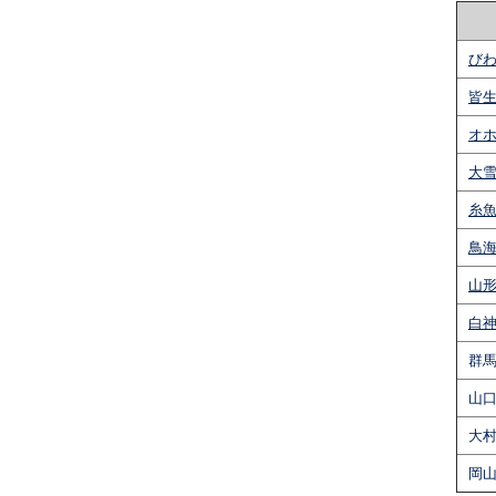
びわ
皆生
オホ
大雪
糸魚
鳥海
山形
白神
群馬
山口
大村
岡山