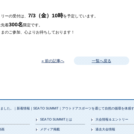
7/3（金）10時
トリーの受付は、
を予定しています。
300名
は先着
限定です。
さまのご参加、心よりお待ちしております！
« 前の記事へ
一覧へ戻る
した。｜新着情報｜SEA TO SUMMIT｜アウトドアスポーツを通じて自然の循環を体感
SEA TO SUMMITとは
大会情報＆エントリー
動画
メディア掲載
過去大会情報