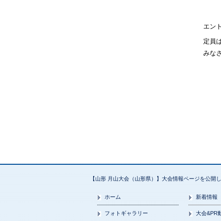
エン
定員
みな
【山形 月山大会（山形県）】大会情報ページを公開しま
ホーム
新着情報
フォトギャラリー
大会&PR