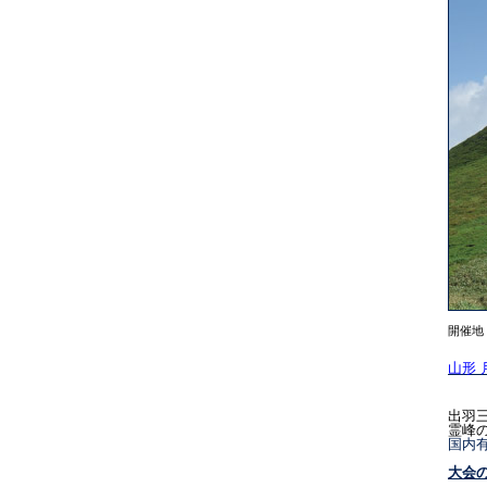
開催地
山形 月
出羽
霊峰
国内
大会