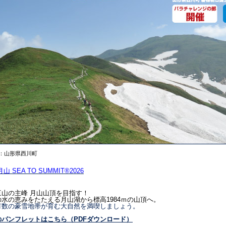
：山形県西川町
山 SEA TO SUMMIT®2026
三山の主峰 月山山頂を目指す！
の水の恵みをたたえる月山湖から標高1984ｍの山頂へ。
有数の豪雪地帯が育む大自然を満喫しましょう。
のパンフレットはこちら（PDFダウンロード）